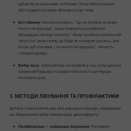
зубам бути сильними та білими. Почитайте книжки
або подивіться мультфільми на цю тему.
Ніколи не кажіть: "Це не боляче, взагалі
Без обману:
нічого не відчуєш", якщо планується серйозна
процедура. Краще сказати: "Лікар зробить маленький
'укол-сон' (анестезія), це буде як комарик укусить, але
потім зуб спатиме, і ти нічого не відчуєш". Чесність
створює довіру.
Записуйтесь на прийом у час, коли дитина
Вибір часу:
зазвичай бадьора та відпочила (часто це перша
половина дня).
3. МЕТОДИ ЛІКУВАННЯ ТА ПРОФІЛАКТИКИ
Дитяча стоматологія має свої унікальні підходи, спрямовані
на збереження зубів і мінімізацію дискомфорту.
Регулярні
Профілактика — найкраще лікування: