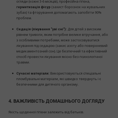
огляди (кожні 3-6 місяців), професійна гігієна,
(захист борознок на жувальних
герметизація фісур
зубах) та фторування допомагають запобігти 90%
проблем.
Для дітей з високим
Седація (лікування "уві сні"):
рівнем тривоги, яким потрібне велике втручання, або
з особливими потребами, може застосовуватися
лікування під седацією (закис азоту або поверхневий
медикаментозний сон). Це безпечний та ефективний
спосіб провести лікування якісно без психологічної
травми.
Використовуються спеціальні
Сучасні матеріали:
пломбувальні матеріали, які швидко тверднуть і є
безпечними для дитячого організму.
4. ВАЖЛИВІСТЬ ДОМАШНЬОГО ДОГЛЯДУ
Якість щоденної гігієни залежить від батьків.