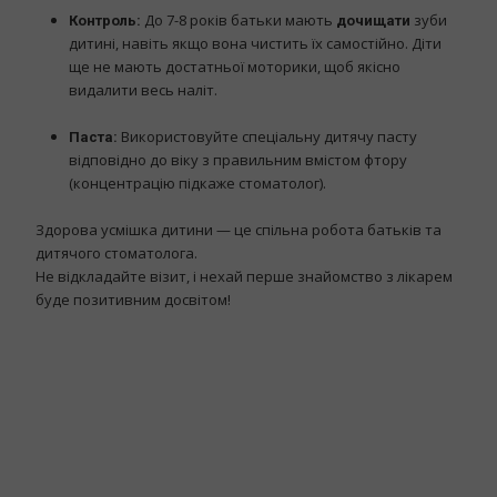
До 7-8 років батьки мають
зуби
Контроль:
дочищати
дитині, навіть якщо вона чистить їх самостійно. Діти
ще не мають достатньої моторики, щоб якісно
видалити весь наліт.
Використовуйте спеціальну дитячу пасту
Паста:
відповідно до віку з правильним вмістом фтору
(концентрацію підкаже стоматолог).
Здорова усмішка дитини — це спільна робота батьків та
дитячого стоматолога.
Не відкладайте візит, і нехай перше знайомство з лікарем
буде позитивним досвітом!