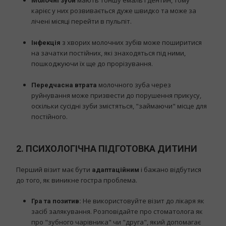
мають тоншу емаль і дентин, тому
Молочні зуби
карієс у них розвивається дуже швидко та може за
лічені місяці перейти в пульпіт.
з хворих молочних зубів може поширитися
Інфекція
на зачатки постійних, які знаходяться під ними,
пошкоджуючи їх ще до прорізування.
молочного зуба через
Передчасна втрата
руйнування може призвести до порушення прикусу,
оскільки сусідні зуби змістяться, "займаючи" місце для
постійного.
2. ПСИХОЛОГІЧНА ПІДГОТОВКА ДИТИНИ
Перший візит має бути
і бажано відбутися
адаптаційним
до того, як виникне гостра проблема.
Не використовуйте візит до лікаря як
Гра та позитив:
засіб залякування. Розповідайте про стоматолога як
про "зубного чарівника" чи "друга", який допомагає